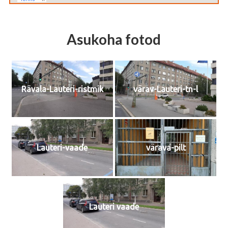
Asukoha fotod
Rävala-Lauteri-ristmik
värav-Lauteri-tn-l
Lauteri-vaade
värava-pilt
Lauteri vaade