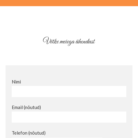
Võtke meiega ühendust
Nimi
Email (nõutud)
Telefon (nõutud)