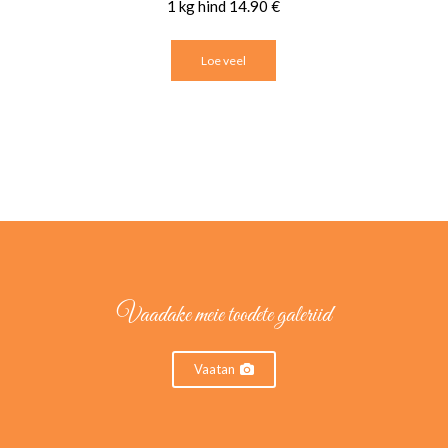
1 kg hind 14.90 €
Loe veel
Vaadake meie toodete galeriid
Vaatan