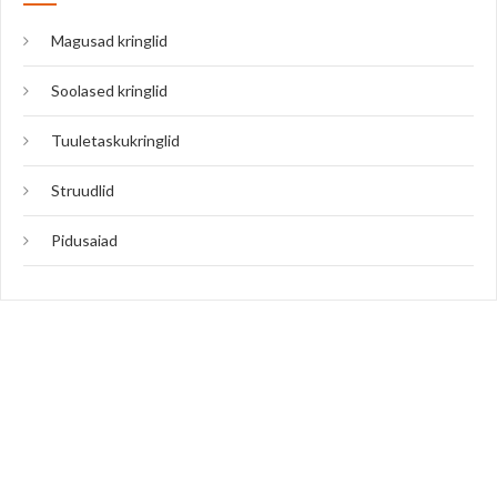
Magusad kringlid
Soolased kringlid
Tuuletaskukringlid
Struudlid
Pidusaiad