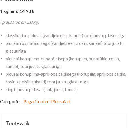
1 kg hind 14.90 €
( pidusaiad on 2,0 kg)
klassikaline pidusai (vaniljekreem, kaneel) toorjuustu glasuuriga
pidusai rosinatäidisega (vaniljekreem, rosin, kaneel) toorjuustu
glasuuriga
pidusai kohupiima-õunatäidisega (kohupiim, õunatükid, rosin,
kaneel) toorjuustu glasuuriga
pidusai kohupiima-aprikoositäidisega (kohupiim, aprikoositäidis,
rosin, apelsinisukaad) toorjuustu glasuuriga
singi-juustu pidusai (sink, juust, tomat)
Categories:
Pagaritooted
,
Pidusaiad
Tootevalik